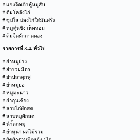
#
แกงจืดเต้าหู้หมูสับ
#
ต้มโคล้งไก่
#
ซุปใส น่องไก่ใส่มันฝรั่ง
#
หมูตุ๋นขิง เห็ดหอม
#
ต้มจืดผักกาดดอง
รายการที่
3-4.
ทั่วไป
#
ยำหมูย่าง
#
ยำรวมมิตร
#
ยำปลาดุกฟู
#
ยำหมูยอ
#
หมูมะนาว
#
ยำกุนเชียง
#
ลาบไก่ผักสด
#
ลาบหมูผักสด
#
นำ้ตกหมู
#
ยำทูน่า ผลไม้รวม
#
ผัดผักรวมมิตรกุ้ง / ไก่