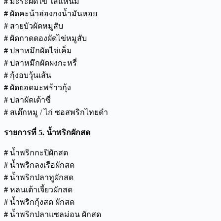
#
มะระผัดไข่ ใส่แหนม
#
ผัดคะน้าฮ่องกงน้ำมันหอย
#
สายบัวผัดหมูสับ
#
ผัดกาดดองผัดไข่หมูสับ
#
ปลาหมึกผัดไข่เค็ม
#
ปลาหมึกผัดผงกะหรี่
#
กุ้งอบวุ้นเส้น
#
ผัดยอดมะพร้าวกุ้ง
#
ปลาผัดเต้าซี่
#
สเต๊กหมู / ไก่ ซอสพริกไทยดำ
รายการที่
5.
น้ำพริกผักสด
#
น้ำพริกกะปิผักสด
#
น้ำพริกลงเรือผักสด
#
น้ำพริกปลาทูผักสด
#
หลนเต้าเจี้ยวผักสด
#
น้ำพริกกุ้งสด ผักสด
#
น้ำพริกปลาแซลม่อน ผักสด