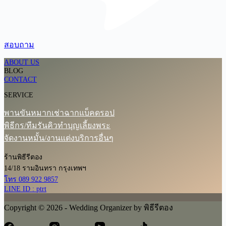
สอบถาม
ABOUT US
BLOG
CONTACT
SERVICE
พานขันหมาก
เช่าฉากแบ็คดรอป
พิธีกร/ทีมรันคิว
ทำบุญเลี้ยงพระ
จัดงานหมั้น/งานแต่ง
บริการอื่นๆ
ร้านพิธีรีตอง
14/18 รามอินทรา กรุงเทพฯ
โทร 089 922 9857
LINE ID : ptrt
Copyright © 2026 - Wedding Organizer by พิธีรีตอง