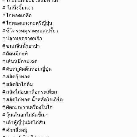
#
ไก่ผัดเม็ดมะม่วงหิมพานต์
#
ไก่นึ่งจิ้มแจ่ว
#
ไก่ทอดเกลือ
#
ไก่ทอดแกงกะหรี่ญี่ปุ่น
#
ซี่โครงหมูราดซอสเปรี้ยว
#
ปลาทอดราดพริก
#
ขนมจีนน้ำยาป่า
#
ผัดหมี่กะทิ
#
เส้นหมี่กระเฉด
#
ตับหมูผัดต้นหอมญี่ปุ่น
#
สลัดกุ้งทอด
#
สลัดผักไก่ต้ม
#
สลัดไก่อบเกลือกระเทียม
#
สลัดไก่ทอด น้ำสลัดโยเกิร์ต
#
ผัดกะเพราเครื่องในไก่
#
วุ้นเส้นอกไก่ผัดขี้เมา
#
เต้าหู้ญี่ปุ่นผัดไก่สับ
#
คั่วกลิ้งหมู