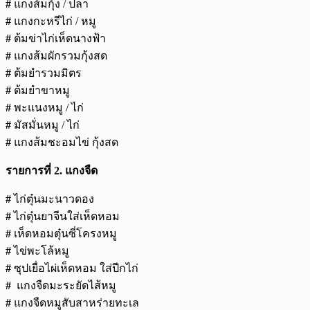
#
แกงส้มกุ้ง / ปลา
#
แกงกะหรีไก่ / หมู
#
ต้มข่าไก่เห็ดนางฟ้า
#
แกงส้มผักรวมกุ้งสด
#
ต้มยำรวมมิตร
#
ต้มยำขาหมู
#
พะแนงหมู / ไก่
#
มัสมั่นหมู / ไก่
#
แกงส้มชะอมไข่ กุ้งสด
รายการที่
2.
แกงจืด
#
ไก่ตุ๋นมะนาวดอง
#
ไก่ตุ๋นยาจีนใส่เห็ดหอม
#
เห็ดหอมตุ๋นซี่โครงหมู
#
ไข่พะโล้หมู
#
ซุปเยื่อไผ่เห็ดหอม ใส่ปีกไก่
#
แกงจืดมะระยัดไส้หมู
#
แกงจืดหมูสับสาหร่ายทะเล