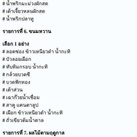
#
น้ำพริกมะม่วงผักสด
#
เต้าเจี้ยวหลนผักสด
#
น้ำพริกปลาทู
รายการที่
6.
ขนมหวาน
เลือก
1
อย่าง
#
ลอดช่อง ข้าวเหนียวดำ น้ำกะทิ
#
บัวลอยเผือก
#
ทับทิมกรอบ น้ำกะทิ
#
กล้วยบวดชี
#
บวดฟักทอง
#
เต้าส่วน
#
เฉาก๊วยน้ำเชื่อม
#
สาคู แคนตาลูป
#
เผือก ข้าวเหนียวดำ น้ำกะทิ
#
ถั่วเขียวต้มน้ำตาล
รายการที่
7.
ผลไม้ตามฤดูกาล